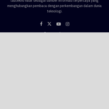
tautekno hadir sebagai sumber informasi terpercaya yang
menghubungkan pembaca dengan perkembangan dalam dunia
teknologi.
Categories
Blog
Game
Smartphone
Gadget
News
Tips & Trik
Tags
AI
android
apple
asus
Game
google
honor
hp
hp 1 jutaan
hp baru
hp flagship
hp gaming
hp murah
hp oppo
hp realme
hp samsung
hp vivo
hp xiaomi
huawei
infinix
iphone
iphone 16
iphone 17
iqoo
laptop
motorola
nubia
oppo