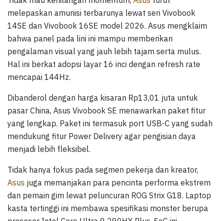
melepaskan amunisi terbarunya lewat seri Vivobook
14SE dan Vivobook 16SE model 2026. Asus mengklaim
bahwa panel pada lini ini mampu memberikan
pengalaman visual yang jauh lebih tajam serta mulus.
Hal ini berkat adopsi layar 16 inci dengan refresh rate
mencapai 144Hz.
Dibanderol dengan harga kisaran Rp13,01 juta untuk
pasar China, Asus Vivobook SE menawarkan paket fitur
yang lengkap. Paket ini termasuk port USB-C yang sudah
mendukung fitur Power Delivery agar pengisian daya
menjadi lebih fleksibel.
Tidak hanya fokus pada segmen pekerja dan kreator,
Asus
juga memanjakan para pencinta performa ekstrem
dan pemain gim lewat peluncuran ROG Strix G18. Laptop
kasta tertinggi ini membawa spesifikasi monster berupa
prosesor Intel Core Ultra 9 290HX Plus. SoC ini