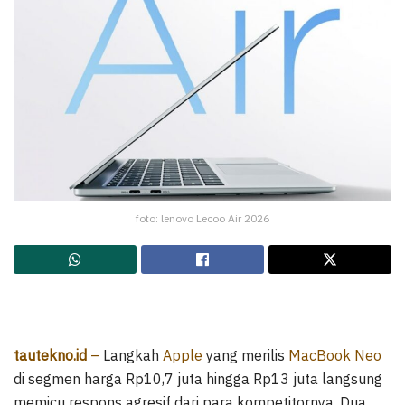
foto: lenovo Lecoo Air 2026
tautekno.id
–
Langkah
Apple
yang merilis
MacBook Neo
di segmen harga Rp10,7 juta hingga Rp13 juta langsung
memicu respons agresif dari para kompetitornya. Dua