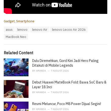
C
Gadget
,
Smartphone
a
T
asus
lenovo
lenovo Air
lenovo Lecoo Air 2026
t
a
e
MacBook Neo
g
g
s
o
:
r
i
Related Content
e
Dulu Diremehkan, Gord Kini Jadi Hero Paling
s
:
Ditakuti di Mobile Legends
BY
AMANDA
7 AUGUST 2026
Debut Huawei MateBook Fold: Bawa SoC Baru &
Layar 18 Inci
BY
AMANDA
7 AUGUST 2026
Resmi Meluncur, Poco M8 Power Dijual Segini!
BY
AMANDA
7 AUGUST 2026