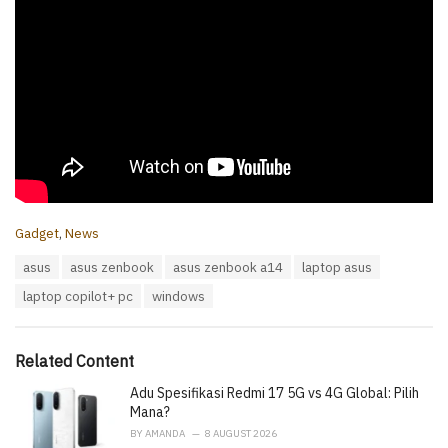
C
Gadget
,
News
a
T
asus
asus zenbook
asus zenbook a14
laptop asus
t
a
e
laptop copilot+ pc
windows
g
g
s
o
:
r
i
Related Content
e
Adu Spesifikasi Redmi 17 5G vs 4G Global: Pilih
s
:
Mana?
BY
AMANDA
8 AUGUST 2026