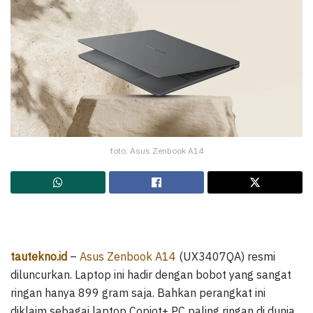
foto: Asus Zenbook A14
tautekno.id
–
Asus Zenbook A14
(UX3407QA) resmi
diluncurkan. Laptop ini hadir dengan bobot yang sangat
ringan hanya 899 gram saja. Bahkan perangkat ini
diklaim sebagai laptop Copiot+ PC paling ringan di dunia.