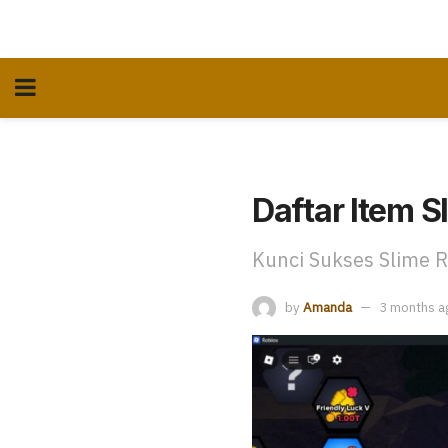
Daftar Item S
Kunci Sukses Slime R
by
Amanda
3 months a