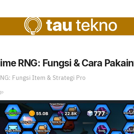
lime RNG: Fungsi & Cara Pakai
NG: Fungsi Item & Strategi Pro
go