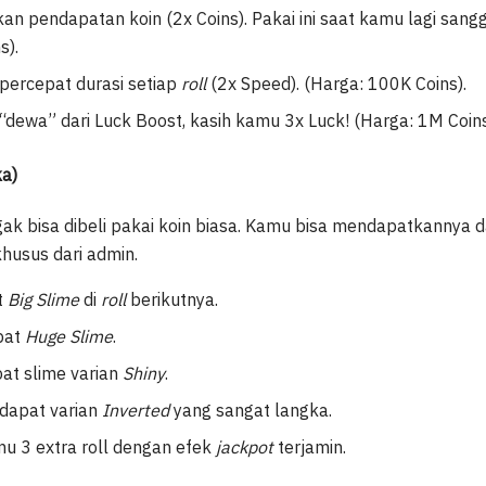
n pendapatan koin (2x Coins). Pakai ini saat kamu lagi san
s).
rcepat durasi setiap
roll
(2x Speed). (Harga: 100K Coins).
“dewa” dari Luck Boost, kasih kamu 3x Luck! (Harga: 1M Coins
ka)
gak bisa dibeli pakai koin biasa. Kamu bisa mendapatkannya 
husus dari admin.
t
Big Slime
di
roll
berikutnya.
pat
Huge Slime
.
at slime varian
Shiny
.
dapat varian
Inverted
yang sangat langka.
u 3 extra roll dengan efek
jackpot
terjamin.