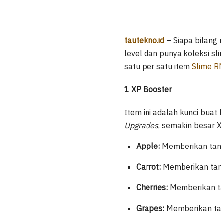
tautekno.id
– Siapa bilang
level dan punya koleksi s
satu per satu item
Slime 
1 XP Booster
Item ini adalah kunci bua
Upgrades
, semakin besar X
Apple:
Memberikan tamb
Carrot:
Memberikan tamb
Cherries:
Memberikan ta
Grapes:
Memberikan tam