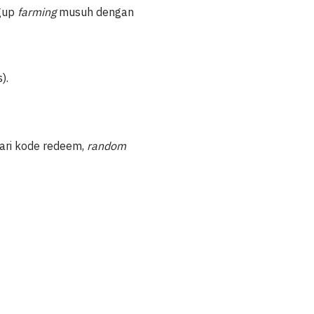
ggup
farming
musuh dengan
).
dari kode redeem,
random