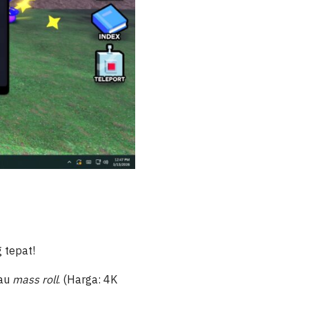
 tepat!
mau
mass roll
. (Harga: 4K