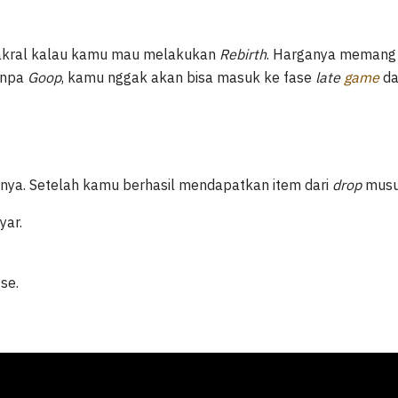
sakral kalau kamu mau melakukan
Rebirth
. Harganya memang
tanpa
Goop
, kamu nggak akan bisa masuk ke fase
late
game
da
nya. Setelah kamu berhasil mendapatkan item dari
drop
musu
yar.
Use.