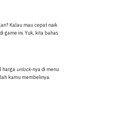
an? Kalau mau cepat naik
i game ini. Yuk, kita bahas
al harga
unlock
-nya di menu
elah kamu membelinya.