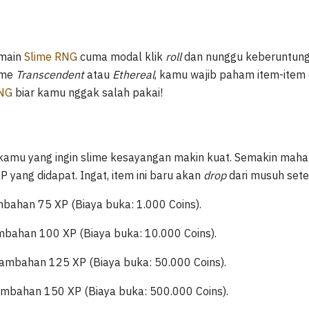
 main
Slime RNG
cuma modal klik
roll
dan nunggu keberuntung
lime
Transcendent
atau
Ethereal
, kamu wajib paham item-item d
RNG
biar kamu nggak salah pakai!
t kamu yang ingin slime kesayangan makin kuat. Semakin mah
P yang didapat. Ingat, item ini baru akan
drop
dari musuh set
ahan 75 XP (Biaya buka: 1.000 Coins).
ahan 100 XP (Biaya buka: 10.000 Coins).
mbahan 125 XP (Biaya buka: 50.000 Coins).
bahan 150 XP (Biaya buka: 500.000 Coins).