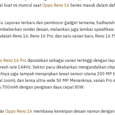
yal kuat ini muncul saat
Oppo Reno 16
Series masuk dalam dafta
situ. Laporan terbaru dari pembocor gadget ternama, Sudhanshu
mbeberkan render desain, melainkan juga lembar spesifikasi 
 adalah Reno 16, Reno 16 Pro, dan satu varian baru, Reno 16 F
o Reno 16 Pro
diposisikan sebagai varian tertinggi dengan 
refresh rate 144Hz. Sektor pacu dikabarkan mengandalkan chi
inya juga tampak menjanjikan lewat sensor utama 200 MP b
al zoom), dan lensa ultra-wide 50 MP. Menariknya, varian Pro i
6.700mAh dengan pengisian daya cepat 80W.
dar
Oppo Reno 16
membawa kemiripan desain namun dengan 