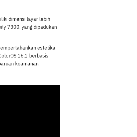
ki dimensi layar lebih
sity 7300, yang dipadukan
mempertahankan estetika
 ColorOS 16.1 berbasis
mbaruan keamanan.