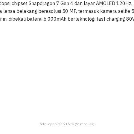
adopsi chipset Snapdragon 7 Gen 4 dan layar AMOLED 120Hz.
a lensa belakang beresolusi 50 MP, termasuk kamera selfie 5
 ini dibekali baterai 6.000mAh berteknologi fast charging 80
foto: oppo reno 16 fs (91mobiles)