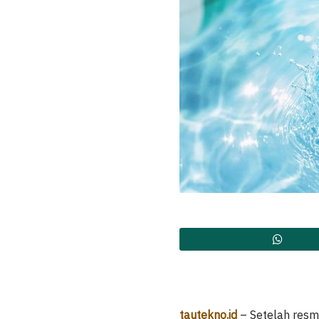
tautekno.id
– Setelah resmi