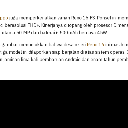
ppo
juga memperkenalkan varian Reno 16 FS. Ponsel ini memili
nci beresolusi FHD+. Kinerjanya ditopang oleh prosesor Dimen
a utama 50 MP dan baterai 6.500mAh berdaya 45W.
an gambar menunjukkan bahwa desain seri
Reno 16
ini masih 
iga model ini dilaporkan siap berjalan di atas sistem operasi
an jaminan lima kali pembaruan Android dan enam tahun pe