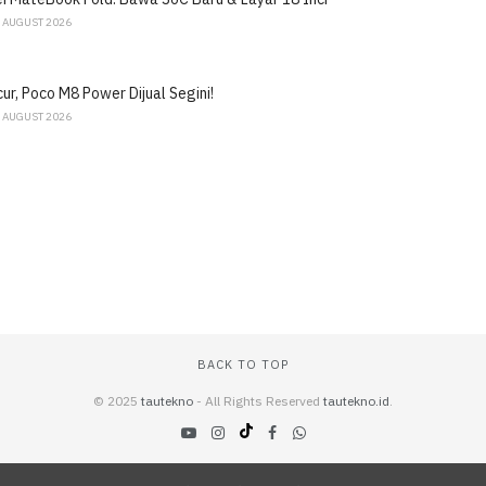
 AUGUST 2026
ur, Poco M8 Power Dijual Segini!
 AUGUST 2026
BACK TO TOP
© 2025
tautekno
- All Rights Reserved
tautekno.id
.