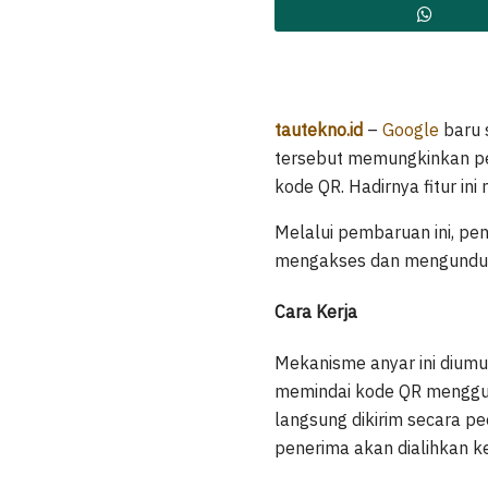
tautekno.id
–
Google
baru s
tersebut memungkinkan pe
kode QR. Hadirnya fitur in
Melalui pembaruan ini, pe
mengakses dan mengunduh f
Cara Kerja
Mekanisme anyar ini diumu
memindai kode QR mengguna
langsung dikirim secara pe
penerima akan dialihkan k