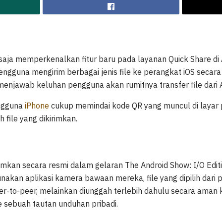
aja memperkenalkan fitur baru pada layanan Quick Share di And
ngguna mengirim berbagai jenis file ke perangkat iOS seca
i menjawab keluhan pengguna akan rumitnya transfer file dari A
ngguna
iPhone
cukup memindai kode QR yang muncul di layar 
ile yang dikirimkan.
mkan secara resmi dalam gelaran The Android Show: I/O Edit
kan aplikasi kamera bawaan mereka, file yang dipilih dari p
er-to-peer, melainkan diunggah terlebih dahulu secara aman ke
e sebuah tautan unduhan pribadi.