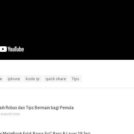
re
iphone
kode qr
quick share
Tips
ih Robux dan Tips Bermain bagi Pemula
 AUGUST 2026
 MateBook Fold: Bawa SoC Baru & Layar 18 Inci