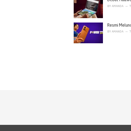
BY
AMANDA
7
Resmi Melunc
BY
AMANDA
7