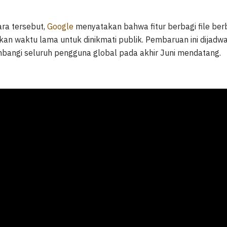
ara tersebut,
Google
menyatakan bahwa fitur berbagi file berb
kan waktu lama untuk dinikmati publik. Pembaruan ini dijadw
bangi seluruh pengguna global pada akhir Juni mendatang.