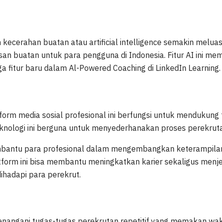
ecerahan buatan atau artificial intelligence semakin meluas. 
an buatan untuk para pengguna di Indonesia. Fitur AI ini memi
juga fitur baru dalam Al-Powered Coaching di LinkedIn Learning.
orm media sosial profesional ini berfungsi untuk mendukung t
Teknologi ini berguna untuk menyederhanakan proses perekrutan
a membantu para profesional dalam mengembangkan keterampil
latform ini bisa membantu meningkatkan karier sekaligus men
ihadapi para perekrut.
 menangani tugas-tugas perekrutan repetitif yang memakan w