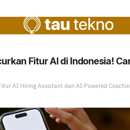
urkan Fitur AI di Indonesia! Car
itur AI Hiring Assistant dan AI-Powered Coachi