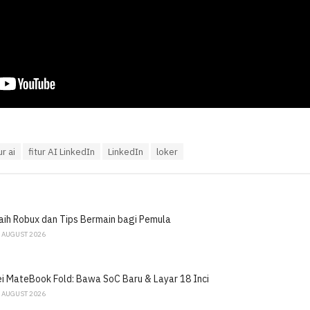
ur ai
fitur AI LinkedIn
LinkedIn
loker
ih Robux dan Tips Bermain bagi Pemula
 AUGUST 2026
 MateBook Fold: Bawa SoC Baru & Layar 18 Inci
 AUGUST 2026