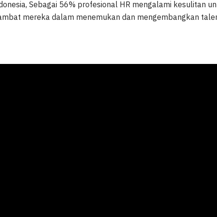
 Indonesia, Sebagai 56% profesional HR mengalami kesulitan
nghambat mereka dalam menemukan dan mengembangkan talent