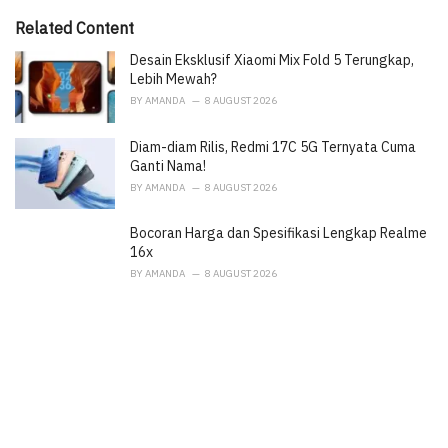
:
r
i
Related Content
e
Desain Eksklusif Xiaomi Mix Fold 5 Terungkap,
s
:
Lebih Mewah?
BY
AMANDA
8 AUGUST 2026
Diam-diam Rilis, Redmi 17C 5G Ternyata Cuma
Ganti Nama!
BY
AMANDA
8 AUGUST 2026
Bocoran Harga dan Spesifikasi Lengkap Realme
16x
BY
AMANDA
8 AUGUST 2026