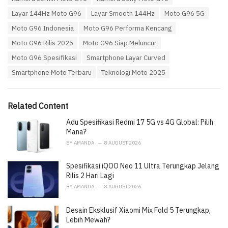
g
g
s
o
Layar 144Hz Moto G96
Layar Smooth 144Hz
Moto G96 5G
:
r
Moto G96 Indonesia
Moto G96 Performa Kencang
i
e
Moto G96 Rilis 2025
Moto G96 Siap Meluncur
s
:
Moto G96 Spesifikasi
Smartphone Layar Curved
Smartphone Moto Terbaru
Teknologi Moto 2025
Related Content
Adu Spesifikasi Redmi 17 5G vs 4G Global: Pilih
Mana?
BY
AMANDA
8 AUGUST 2026
Spesifikasi iQOO Neo 11 Ultra Terungkap Jelang
Rilis 2 Hari Lagi
BY
AMANDA
8 AUGUST 2026
Desain Eksklusif Xiaomi Mix Fold 5 Terungkap,
Lebih Mewah?