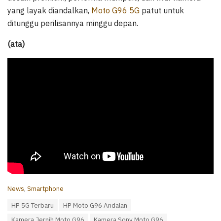
yang layak diandalkan,
Moto G96 5G
patut untuk
ditunggu perilisannya minggu depan.
(ata)
C
News
,
Smartphone
a
T
HP 5G Terbaru
HP Moto G96 Andalan
t
a
e
Kamera Jernih Moto G96
Kamera Sony Moto G96