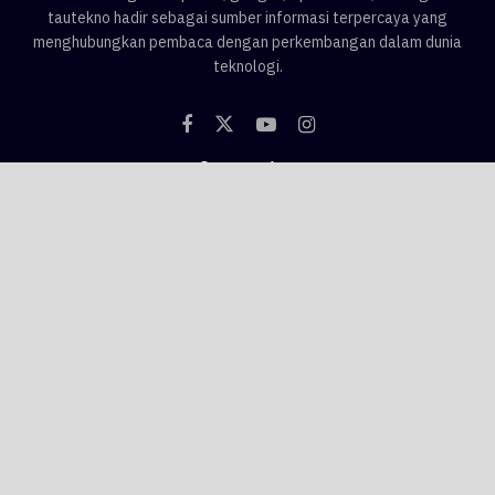
tautekno hadir sebagai sumber informasi terpercaya yang
menghubungkan pembaca dengan perkembangan dalam dunia
teknologi.
Categories
Blog
Game
Smartphone
Gadget
News
Tips & Trik
Tags
AI
android
apple
asus
Game
google
honor
hp
hp 1 jutaan
hp baru
hp flagship
hp gaming
hp murah
hp oppo
hp realme
hp samsung
hp vivo
hp xiaomi
huawei
infinix
iphone
iphone 16
iphone 17
iqoo
laptop
motorola
nubia
oppo