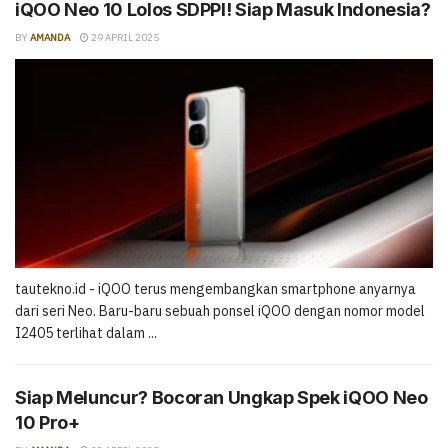
iQOO Neo 10 Lolos SDPPI! Siap Masuk Indonesia?
BY
AMANDA
29 APRIL 2025
tautekno.id - iQOO terus mengembangkan smartphone anyarnya
dari seri Neo. Baru-baru sebuah ponsel iQOO dengan nomor model
I2405 terlihat dalam ...
Siap Meluncur? Bocoran Ungkap Spek iQOO Neo
10 Pro+