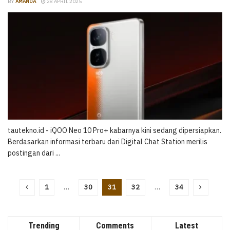
BY
AMANDA
28 APRIL 2025
tautekno.id - iQOO Neo 10 Pro+ kabarnya kini sedang dipersiapkan.
Berdasarkan informasi terbaru dari Digital Chat Station merilis
postingan dari ...
1
…
30
31
32
…
34
Trending
Comments
Latest