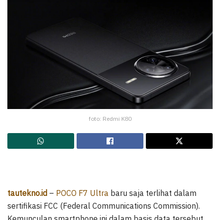
foto: Redmi K80
tautekno.id
–
POCO F7 Ultra
baru saja terlihat dalam
sertifikasi FCC (Federal Communications Commission).
Kemunculan smartphone ini dalam basis data tersebut