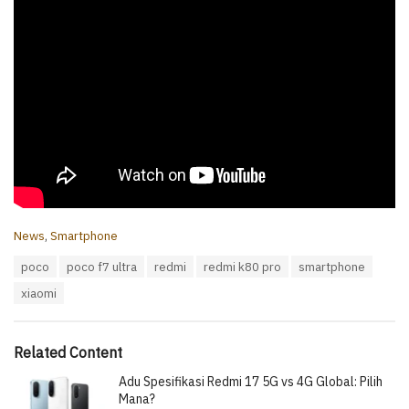
C
News
,
Smartphone
a
T
poco
poco f7 ultra
redmi
redmi k80 pro
smartphone
t
a
e
xiaomi
g
g
s
o
:
r
i
Related Content
e
Adu Spesifikasi Redmi 17 5G vs 4G Global: Pilih
s
:
Mana?