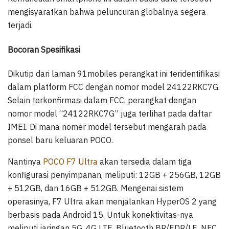
mengisyaratkan bahwa peluncuran globalnya segera
terjadi.
Bocoran Spesifikasi
Dikutip dari laman 91mobiles perangkat ini teridentifikasi
dalam platform FCC dengan nomor model 24122RKC7G.
Selain terkonfirmasi dalam FCC, perangkat dengan
nomor model “24122RKC7G” juga terlihat pada daftar
IMEI. Di mana nomer model tersebut mengarah pada
ponsel baru keluaran POCO.
Nantinya
POCO F7 Ultra
akan tersedia dalam tiga
konfigurasi penyimpanan, meliputi: 12GB + 256GB, 12GB
+ 512GB, dan 16GB + 512GB. Mengenai sistem
operasinya, F7 Ultra akan menjalankan HyperOS 2 yang
berbasis pada Android 15. Untuk konektivitas-nya
meliputi jaringan 5G, 4G LTE, Bluetooth BR/EDR/LE, NFC,