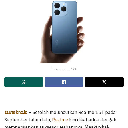
foto: realme 16t
tautekno.id
– Setelah meluncurkan Realme 15T pada
September tahun lalu,
Realme
kini dikabarkan tengah
mempersiapkan suksesor terbarunya. Meski pihak