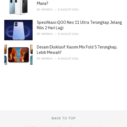
:
Mana?
BY
AMANDA
8 AUGUST 2026
Spesifikasi iQOO Neo 11 Ultra Terungkap Jelang
Rilis 2 Hari Lagi
BY
AMANDA
8 AUGUST 2026
Desain Eksklusif Xiaomi Mix Fold 5 Terungkap,
Lebih Mewah?
BY
AMANDA
8 AUGUST 2026
BACK TO TOP