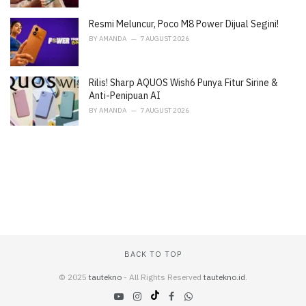
Resmi Meluncur, Poco M8 Power Dijual Segini!
BY
AMANDA
7 AUGUST 2026
Rilis! Sharp AQUOS Wish6 Punya Fitur Sirine &
Anti-Penipuan AI
BY
AMANDA
7 AUGUST 2026
BACK TO TOP
© 2025
tautekno
- All Rights Reserved
tautekno.id
.