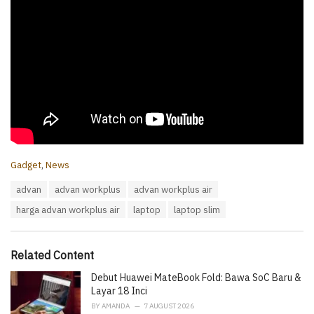
C
Gadget
,
News
a
T
advan
advan workplus
advan workplus air
t
a
e
harga advan workplus air
laptop
laptop slim
g
g
s
o
:
r
i
Related Content
e
Debut Huawei MateBook Fold: Bawa SoC Baru &
s
:
Layar 18 Inci
BY
AMANDA
7 AUGUST 2026