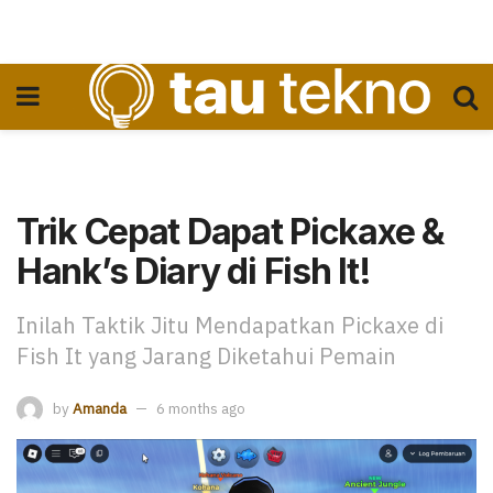
Trik Cepat Dapat Pickaxe &
Hank’s Diary di Fish It!
Inilah Taktik Jitu Mendapatkan Pickaxe di
Fish It yang Jarang Diketahui Pemain
by
Amanda
6 months ago