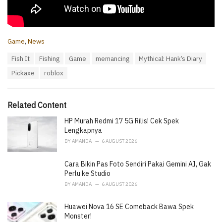
C
Game
,
News
a
T
Fish It
Fishing
Game
memancing
Mythical: Hank’s Diary
t
a
e
Pickaxe
roblox
g
g
s
o
:
r
i
Related Content
e
HP Murah Redmi 17 5G Rilis! Cek Spek
s
:
Lengkapnya
BY
AMANDA
6 AUGUST 2026
Cara Bikin Pas Foto Sendiri Pakai Gemini AI, Gak
Perlu ke Studio
BY
AMANDA
6 AUGUST 2026
Huawei Nova 16 SE Comeback Bawa Spek
Monster!