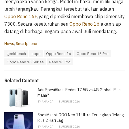
menyiapkan varian ketiga. Model ini bakal memiliki harga
lebih terjangkau. Perangkat tersebut tak lain adalah
Oppo Reno 16F
, yang diprediksi membawa chip Dimensity
7300. Secara keseluruhan seri
Oppo Reno 16
akan siap
datang di berbagai negara pada awal Juli mendatang.
C
News
,
Smartphone
a
T
geekbench
oppo
Oppo Reno 16
Oppo Reno 16 Pro
t
a
e
Oppo Reno 16 Series
Reno 16 Pro
g
g
s
o
:
r
i
Related Content
e
Adu Spesifikasi Redmi 17 5G vs 4G Global: Pilih
s
:
Mana?
BY
AMANDA
8 AUGUST 2026
Spesifikasi iQOO Neo 11 Ultra Terungkap Jelang
Rilis 2 Hari Lagi
BY
AMANDA
8 AUGUST 2026