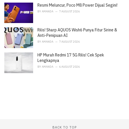
e
Resmi Meluncur, Poco M8 Power Dijual Segini!
s
:
BY
AMANDA
7 AUGUST 2026
Rilis! Sharp AQUOS Wish6 Punya Fitur Sirine &
Anti-Penipuan AI
BY
AMANDA
7 AUGUST 2026
HP Murah Redmi 17 5G Rilis! Cek Spek
Lengkapnya
BY
AMANDA
6 AUGUST 2026
BACK TO TOP