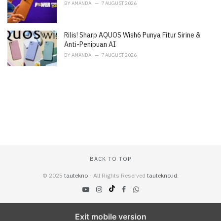
BY
AMANDA
7 AUGUST 2026
Rilis! Sharp AQUOS Wish6 Punya Fitur Sirine &
Anti-Penipuan AI
BY
AMANDA
7 AUGUST 2026
BACK TO TOP
© 2025
tautekno
- All Rights Reserved
tautekno.id
.
Exit mobile version