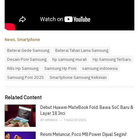
C
News
,
Smartphone
a
T
Baterai Gede Samsung
Baterai Tahan Lama Samsung
t
a
e
Desain Poni Samsung
hp samsung murah
Hp Samsung Terbaru
g
g
s
o
Rilis Hp Samsung
Samsung Hp Poni
samsung indonesia
:
r
Samsung Poni 2025
Smartphone Samsung Kekinian
i
e
s
:
Related Content
Debut Huawei MateBook Fold: Bawa SoC Baru &
Layar 18 Inci
BY
AMANDA
7 AUGUST 2026
Resmi Meluncur, Poco M8 Power Dijual Segini!