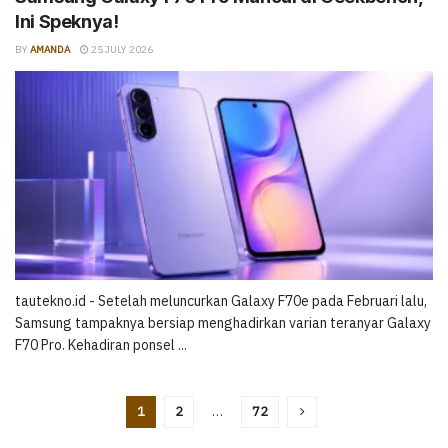
Ini Speknya!
BY
AMANDA
25 JULY 2026
tautekno.id - Setelah meluncurkan Galaxy F70e pada Februari lalu,
Samsung tampaknya bersiap menghadirkan varian teranyar Galaxy
F70 Pro. Kehadiran ponsel ...
1
2
…
72