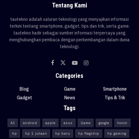
Tentang Kami
tautekno adalah saluran teknologi yang menyajikan informasi
terkini tentang smartphone, gadget, tips dan trik, serta game.
tautekno hadir sebagai sumber informasi terpercaya yang
menghubungkan pembaca dengan perkembangan dalam dunia
teknologi.
Categories
Blog
Game
Smartphone
Gadget
News
Tips & Trik
Tags
AI
android
apple
asus
Game
google
honor
hp
hp 1 jutaan
hp baru
hp flagship
hp gaming