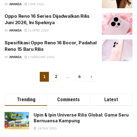
BY
AMANDA
1 MAY 2026
Oppo Reno 16 Series Dijadwalkan Rilis
Juni 2026, Ini Speknya
BY
AMANDA
16 APRIL 2026
Spesifikasi Oppo Reno 16 Bocor, Padahal
Reno 15 Baru Rilis
BY
AMANDA
2 FEBRUARY 2026
1
2
…
6
Trending
Comments
Latest
Upin & Ipin Universe Rilis Global: Game Seru
Bernuansa Kampung
24 JULY 2025