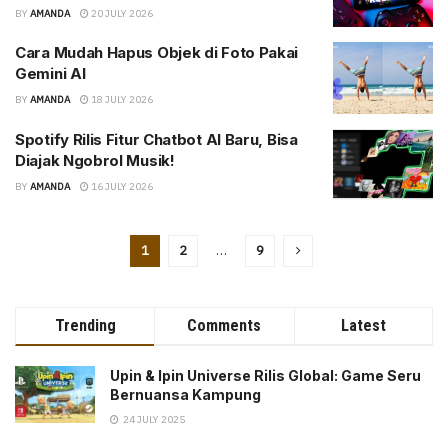
BY
AMANDA
20 JULY 2026
Cara Mudah Hapus Objek di Foto Pakai
Gemini AI
BY
AMANDA
18 JULY 2026
Spotify Rilis Fitur Chatbot AI Baru, Bisa
Diajak Ngobrol Musik!
BY
AMANDA
16 JULY 2026
1
2
…
9
Trending
Comments
Latest
Upin & Ipin Universe Rilis Global: Game Seru
Bernuansa Kampung
24 JULY 2025