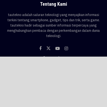
Tentang Kami
tautekno adalah saluran teknologi yang menyajikan informasi
terkini tentang smartphone, gadget, tips dan trik, serta game.
tautekno hadir sebagai sumber informasi terpercaya yang
menghubungkan pembaca dengan perkembangan dalam dunia
teknologi.
Categories
Blog
Game
Smartphone
Gadget
News
Tips & Trik
Tags
AI
android
apple
asus
Game
google
honor
hp
hp 1 jutaan
hp baru
hp flagship
hp gaming