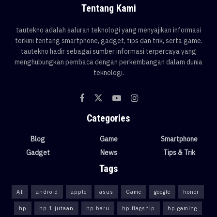
Tentang Kami
tautekno adalah saluran teknologi yang menyajikan informasi
terkini tentang smartphone, gadget, tips dan trik, serta game.
tautekno hadir sebagai sumber informasi terpercaya yang
menghubungkan pembaca dengan perkembangan dalam dunia
teknologi.
Categories
Blog
Game
Smartphone
Gadget
News
Tips & Trik
Tags
AI
android
apple
asus
Game
google
honor
hp
hp 1 jutaan
hp baru
hp flagship
hp gaming