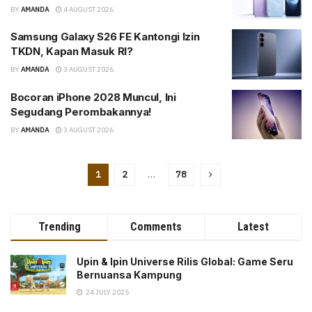
BY
AMANDA
4 AUGUST 2026
Samsung Galaxy S26 FE Kantongi Izin
TKDN, Kapan Masuk RI?
BY
AMANDA
3 AUGUST 2026
Bocoran iPhone 2028 Muncul, Ini
Segudang Perombakannya!
BY
AMANDA
3 AUGUST 2026
1
2
…
78
Trending
Comments
Latest
Upin & Ipin Universe Rilis Global: Game Seru
Bernuansa Kampung
24 JULY 2025