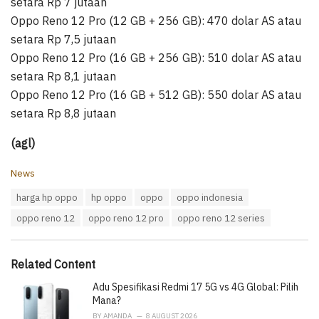
setara Rp 7 jutaan
Oppo Reno 12 Pro (12 GB + 256 GB): 470 dolar AS atau
setara Rp 7,5 jutaan
Oppo Reno 12 Pro (16 GB + 256 GB): 510 dolar AS atau
setara Rp 8,1 jutaan
Oppo Reno 12 Pro (16 GB + 512 GB): 550 dolar AS atau
setara Rp 8,8 jutaan
(agl)
C
News
a
T
harga hp oppo
hp oppo
oppo
oppo indonesia
t
a
e
oppo reno 12
oppo reno 12 pro
oppo reno 12 series
g
g
s
o
:
r
i
Related Content
e
Adu Spesifikasi Redmi 17 5G vs 4G Global: Pilih
s
:
Mana?
BY
AMANDA
8 AUGUST 2026