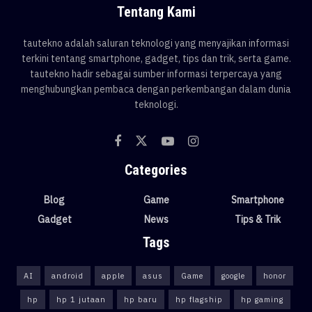
Tentang Kami
tautekno adalah saluran teknologi yang menyajikan informasi
terkini tentang smartphone, gadget, tips dan trik, serta game.
tautekno hadir sebagai sumber informasi terpercaya yang
menghubungkan pembaca dengan perkembangan dalam dunia
teknologi.
Categories
Blog
Game
Smartphone
Gadget
News
Tips & Trik
Tags
AI
android
apple
asus
Game
google
honor
hp
hp 1 jutaan
hp baru
hp flagship
hp gaming