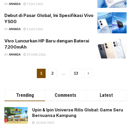
BY
AMANDA
7 JULY 2026
Debut di Pasar Global, Ini Spesifikasi Vivo
Y500
BY
AMANDA
6 JULY 2026
Vivo Luncurkan HP Baru dengan Baterai
7.200mAh
BY
AMANDA
29 JUNE 2026
1
2
…
13
Trending
Comments
Latest
Upin & Ipin Universe Rilis Global: Game Seru
Bernuansa Kampung
24 JULY 2025