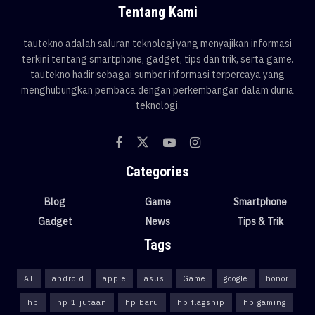
Tentang Kami
tautekno adalah saluran teknologi yang menyajikan informasi
terkini tentang smartphone, gadget, tips dan trik, serta game.
tautekno hadir sebagai sumber informasi terpercaya yang
menghubungkan pembaca dengan perkembangan dalam dunia
teknologi.
Categories
Blog
Game
Smartphone
Gadget
News
Tips & Trik
Tags
AI
android
apple
asus
Game
google
honor
hp
hp 1 jutaan
hp baru
hp flagship
hp gaming