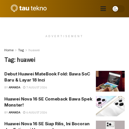
ADVERTISEMENT
Home
Tag
huawei
Tag:
huawei
Debut Huawei MateBook Fold: Bawa SoC
Baru & Layar 18 Inci
BY
AMANDA
7 AUGUST 2026
Huawei Nova 16 SE Comeback Bawa Spek
Monster!
BY
AMANDA
6 AUGUST 2026
Huawei Nova 16 SE Siap Rilis, Ini Bocoran