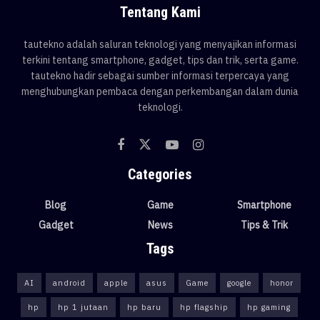
Tentang Kami
tautekno adalah saluran teknologi yang menyajikan informasi
terkini tentang smartphone, gadget, tips dan trik, serta game.
tautekno hadir sebagai sumber informasi terpercaya yang
menghubungkan pembaca dengan perkembangan dalam dunia
teknologi.
Categories
Blog
Game
Smartphone
Gadget
News
Tips & Trik
Tags
AI
android
apple
asus
Game
google
honor
hp
hp 1 jutaan
hp baru
hp flagship
hp gaming