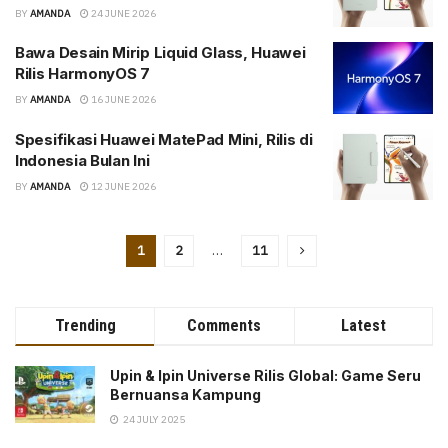
BY
AMANDA
24 JUNE 2026
Bawa Desain Mirip Liquid Glass, Huawei
Rilis HarmonyOS 7
BY
AMANDA
16 JUNE 2026
Spesifikasi Huawei MatePad Mini, Rilis di
Indonesia Bulan Ini
BY
AMANDA
12 JUNE 2026
1
2
…
11
Trending
Comments
Latest
Upin & Ipin Universe Rilis Global: Game Seru
Bernuansa Kampung
24 JULY 2025