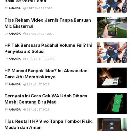
Balik ke Versi Lama
BY
AMANDA
6 DECEMBER 2025
Tips Rekam Video Jernih Tanpa Bantuan
Mic Eksternal
BY
AMANDA
17 NOVEMBER 2025
HP Tak Bersuara Padahal Volume Full? Ini
Penyebab & Solusi
BY
AMANDA
15 SEPTEMBER 2025
HP Muncul Banyak Iklan? Ini Alasan dan
Cara Jitu Memblokirnya
BY
AMANDA
26 AUGUST 2025
Ternyata Ini Cara Cek WA Udah Dibaca
Meski Centang Biru Mati
BY
AMANDA
25 AUGUST 2025
Tips Restart HP Vivo Tanpa Tombol Fisik:
Mudah dan Aman