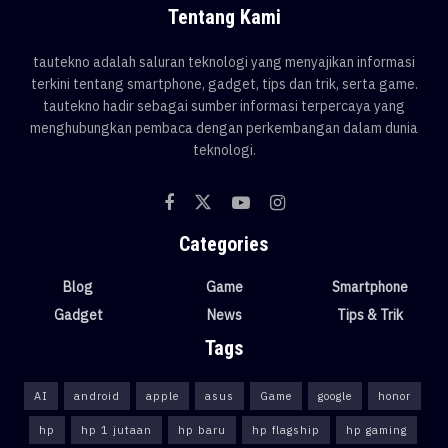
Tentang Kami
tautekno adalah saluran teknologi yang menyajikan informasi
terkini tentang smartphone, gadget, tips dan trik, serta game.
tautekno hadir sebagai sumber informasi terpercaya yang
menghubungkan pembaca dengan perkembangan dalam dunia
teknologi.
Categories
Blog
Game
Smartphone
Gadget
News
Tips & Trik
Tags
AI
android
apple
asus
Game
google
honor
hp
hp 1 jutaan
hp baru
hp flagship
hp gaming