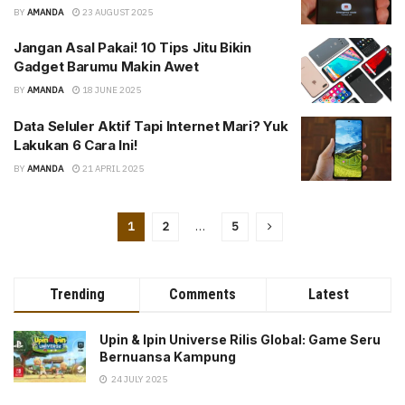
BY
AMANDA
23 AUGUST 2025
Jangan Asal Pakai! 10 Tips Jitu Bikin
Gadget Barumu Makin Awet
BY
AMANDA
18 JUNE 2025
Data Seluler Aktif Tapi Internet Mari? Yuk
Lakukan 6 Cara Ini!
BY
AMANDA
21 APRIL 2025
1
2
…
5
Trending
Comments
Latest
Upin & Ipin Universe Rilis Global: Game Seru
Bernuansa Kampung
24 JULY 2025