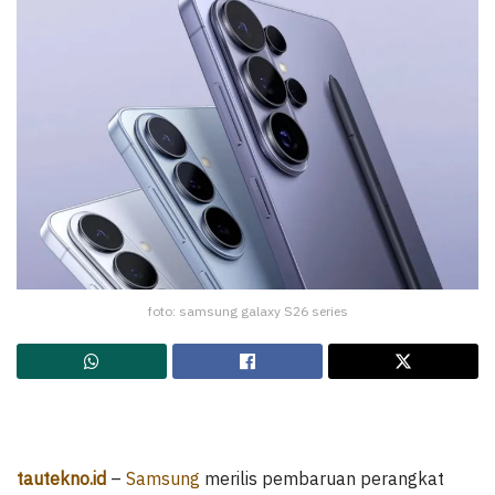
foto: samsung galaxy S26 series
tautekno.id
–
Samsung
merilis pembaruan perangkat