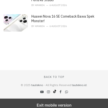
Perlu ke Studio
BY
AMANDA
6 AUGUST 2026
Huawei Nova 16 SE Comeback Bawa Spek
Monster!
BY
AMANDA
6 AUGUST 2026
BACK TO TOP
© 2025
tautekno
- All Rights Reserved
tautekno.id
.
Exit mobile version