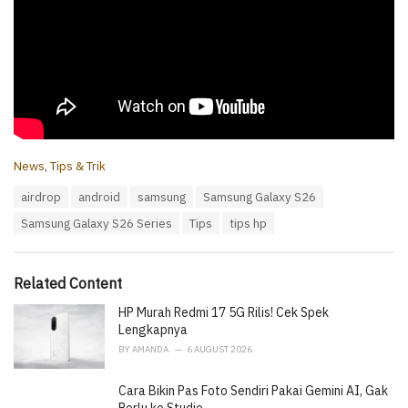
C
News
,
Tips & Trik
a
T
airdrop
android
samsung
Samsung Galaxy S26
t
a
e
Samsung Galaxy S26 Series
Tips
tips hp
g
g
s
o
:
r
i
Related Content
e
HP Murah Redmi 17 5G Rilis! Cek Spek
s
:
Lengkapnya
BY
AMANDA
6 AUGUST 2026
Cara Bikin Pas Foto Sendiri Pakai Gemini AI, Gak