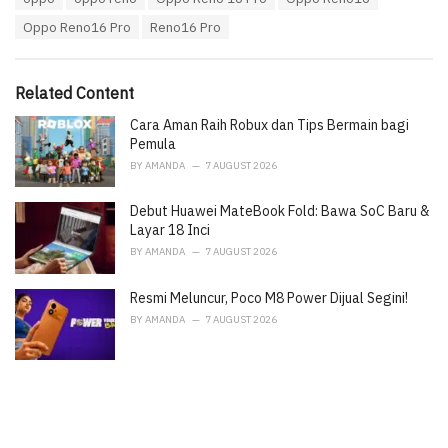
a
e
Oppo Reno16 Pro
Reno16 Pro
g
g
s
o
:
r
i
Related Content
e
Cara Aman Raih Robux dan Tips Bermain bagi
s
:
Pemula
BY
AMANDA
7 AUGUST 2026
Debut Huawei MateBook Fold: Bawa SoC Baru &
Layar 18 Inci
BY
AMANDA
7 AUGUST 2026
Resmi Meluncur, Poco M8 Power Dijual Segini!
BY
AMANDA
7 AUGUST 2026