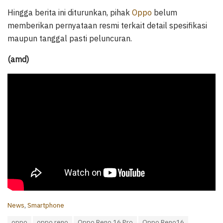
Hingga berita ini diturunkan, pihak
Oppo
belum
memberikan pernyataan resmi terkait detail spesifikasi
maupun tanggal pasti peluncuran.
(amd)
C
News
,
Smartphone
a
T
oppo
oppo reno
Oppo Reno 16 Pro
Oppo Reno16
t