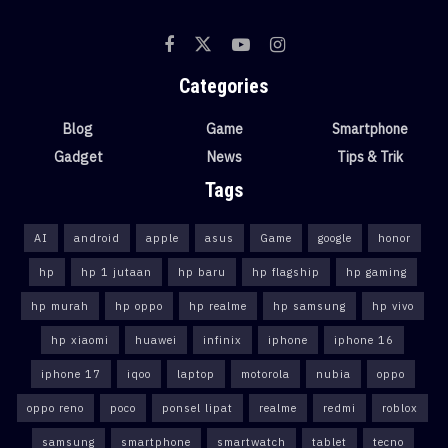
Categories
Blog
Game
Smartphone
Gadget
News
Tips & Trik
Tags
AI
android
apple
asus
Game
google
honor
hp
hp 1 jutaan
hp baru
hp flagship
hp gaming
hp murah
hp oppo
hp realme
hp samsung
hp vivo
hp xiaomi
huawei
infinix
iphone
iphone 16
iphone 17
iqoo
laptop
motorola
nubia
oppo
oppo reno
poco
ponsel lipat
realme
redmi
roblox
samsung
smartphone
smartwatch
tablet
tecno