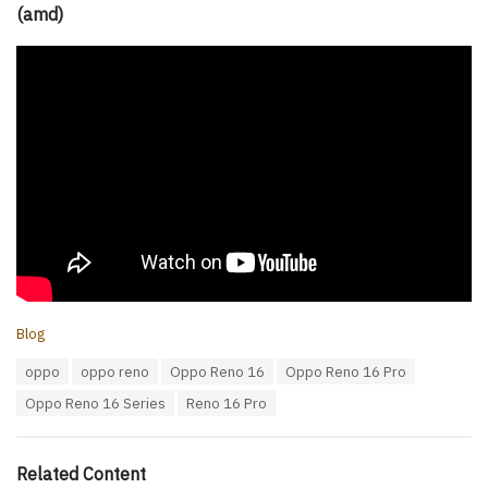
(amd)
C
Blog
a
T
oppo
oppo reno
Oppo Reno 16
Oppo Reno 16 Pro
t
a
e
Oppo Reno 16 Series
Reno 16 Pro
g
g
s
o
:
r
i
Related Content