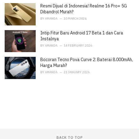
e
Resmi Dijual di Indonesia! Realme 16 Pro+ 5G
s
:
Dibandrol Murah?
BY
AMANDA
10 MARCH 2026
Intip Fitur Baru Android 17 Beta 1 dan Cara
Instalnya
BY
AMANDA
14 FEBRUARY 2026
Bocoran Tecno Pova Curve 2: Baterai 8.000mAh,
Harga Murah?
BY
AMANDA
21 JANUARY 2026
BACK TO TOP