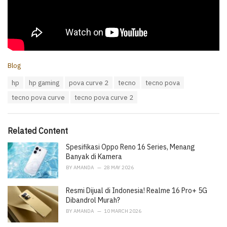
C
Blog
a
T
hp
hp gaming
pova curve 2
tecno
tecno pova
t
a
e
tecno pova curve
tecno pova curve 2
g
g
s
o
:
r
i
Related Content
e
Spesifikasi Oppo Reno 16 Series, Menang
s
:
Banyak di Kamera
BY
AMANDA
28 MAY 2026
Resmi Dijual di Indonesia! Realme 16 Pro+ 5G
Dibandrol Murah?
BY
AMANDA
10 MARCH 2026