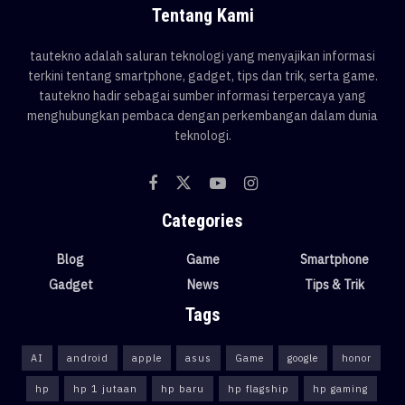
Tentang Kami
tautekno adalah saluran teknologi yang menyajikan informasi
terkini tentang smartphone, gadget, tips dan trik, serta game.
tautekno hadir sebagai sumber informasi terpercaya yang
menghubungkan pembaca dengan perkembangan dalam dunia
teknologi.
Categories
Blog
Game
Smartphone
Gadget
News
Tips & Trik
Tags
AI
android
apple
asus
Game
google
honor
hp
hp 1 jutaan
hp baru
hp flagship
hp gaming