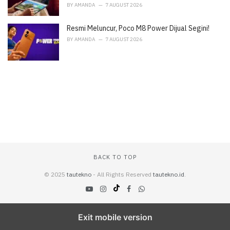
BY
AMANDA
7 AUGUST 2026
Resmi Meluncur, Poco M8 Power Dijual Segini!
BY
AMANDA
7 AUGUST 2026
BACK TO TOP
© 2025
tautekno
- All Rights Reserved
tautekno.id
.
Exit mobile version