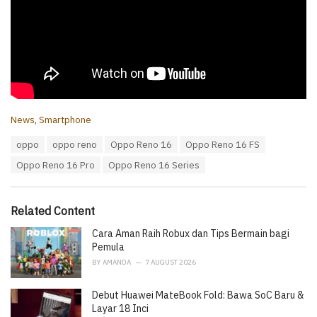
C
News
,
Smartphone
a
T
oppo
oppo reno
Oppo Reno 16
Oppo Reno 16 FS
t
a
e
Oppo Reno 16 Pro
Oppo Reno 16 Series
g
g
s
o
:
r
i
Related Content
e
Cara Aman Raih Robux dan Tips Bermain bagi
s
:
Pemula
BY
AMANDA
7 AUGUST 2026
Debut Huawei MateBook Fold: Bawa SoC Baru &
Layar 18 Inci