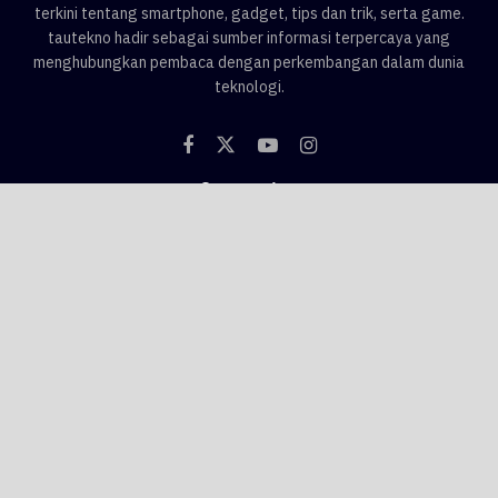
terkini tentang smartphone, gadget, tips dan trik, serta game.
tautekno hadir sebagai sumber informasi terpercaya yang
menghubungkan pembaca dengan perkembangan dalam dunia
teknologi.
Categories
Blog
Game
Smartphone
Gadget
News
Tips & Trik
Tags
AI
android
apple
asus
Game
google
honor
hp
hp 1 jutaan
hp baru
hp flagship
hp gaming
hp murah
hp oppo
hp realme
hp samsung
hp vivo
hp xiaomi
huawei
infinix
iphone
iphone 16