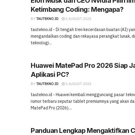
Elon Musk dan CEO Nvidia Pilih Ilm
Ketimbang Coding: Mengapa?
BY
TAUTEKNO.ID
5 AUGUST 2025
tautekno.id - Di tengah tren kecerdasan buatan (AI) ya
mengandalkan coding dan rekayasa perangkat lunak, d
teknologi...
Huawei MatePad Pro 2026 Siap J
Aplikasi PC?
BY
TAUTEKNO.ID
5 AUGUST 2025
tautekno.id - Huawei kembali mengguncang pasar tekn
rumor terbaru seputar tablet premiumnya yang akan d
MatePad Pro (2026)....
Panduan Lengkap Mengaktifkan C