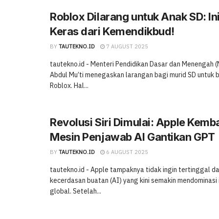
Roblox Dilarang untuk Anak SD: In
Keras dari Kemendikbud!
BY
TAUTEKNO.ID
7 AUGUST 2025
tautekno.id - Menteri Pendidikan Dasar dan Menengah
Abdul Mu’ti menegaskan larangan bagi murid SD untuk
Roblox. Hal...
Revolusi Siri Dimulai: Apple Kem
Mesin Penjawab AI Gantikan GPT
BY
TAUTEKNO.ID
6 AUGUST 2025
tautekno.id - Apple tampaknya tidak ingin tertinggal d
kecerdasan buatan (AI) yang kini semakin mendominasi i
global. Setelah...