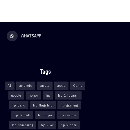
WHATSAPP
Tags
AI
android
apple
asus
Game
google
honor
hp
hp 1 jutaan
hp baru
hp flagship
hp gaming
hp murah
hp oppo
hp realme
hp samsung
hp vivo
hp xiaomi