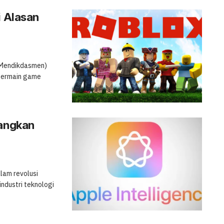
i Alasan
 (Mendikdasmen)
 bermain game
bangkan
alam revolusi
ndustri teknologi