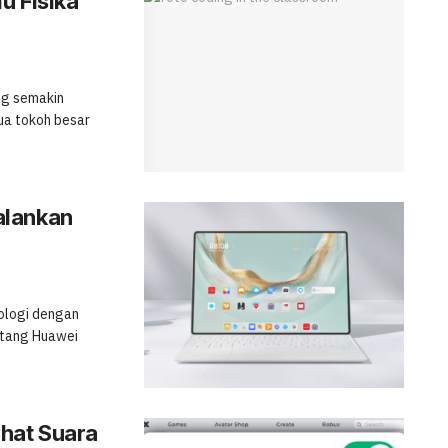
u Fisika
ng semakin
ua tokoh besar
alankan
ologi dengan
atang Huawei
hat Suara