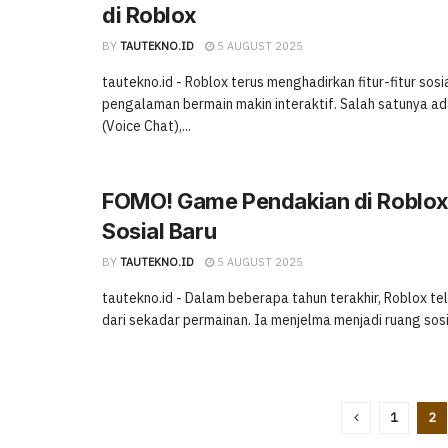
di Roblox
BY
TAUTEKNO.ID
5 AUGUST 2025
tautekno.id - Roblox terus menghadirkan fitur-fitur so
pengalaman bermain makin interaktif. Salah satunya a
(Voice Chat),...
FOMO! Game Pendakian di Roblox 
Sosial Baru
BY
TAUTEKNO.ID
5 AUGUST 2025
tautekno.id - Dalam beberapa tahun terakhir, Roblox tel
dari sekadar permainan. Ia menjelma menjadi ruang sosia
1
2