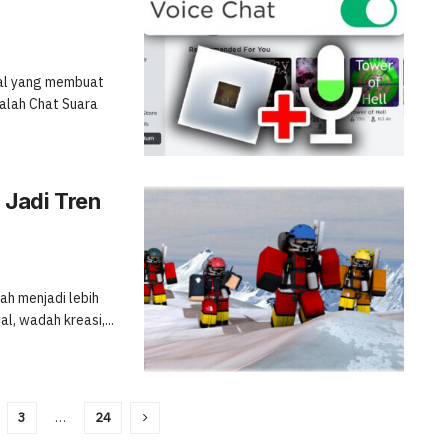
sial yang membuat
dalah Chat Suara
Jadi Tren
ah menjadi lebih
l, wadah kreasi,...
3
…
24