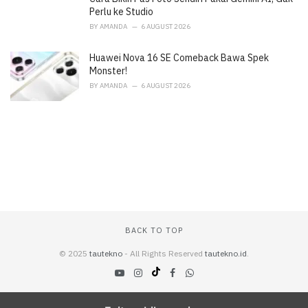
Perlu ke Studio
BY
AMANDA
6 AUGUST 2026
Huawei Nova 16 SE Comeback Bawa Spek
Monster!
BY
AMANDA
6 AUGUST 2026
BACK TO TOP
© 2025
tautekno
- All Rights Reserved
tautekno.id
.