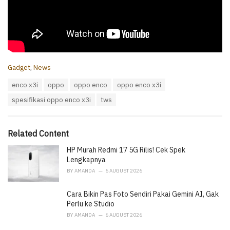
C
Gadget
,
News
a
T
enco x3i
oppo
oppo enco
oppo enco x3i
t
a
e
spesifikasi oppo enco x3i
tws
g
g
s
o
:
r
i
Related Content
e
HP Murah Redmi 17 5G Rilis! Cek Spek
s
:
Lengkapnya
BY
AMANDA
6 AUGUST 2026
Cara Bikin Pas Foto Sendiri Pakai Gemini AI, Gak
Perlu ke Studio
BY
AMANDA
6 AUGUST 2026