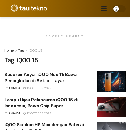
ADVERTISEMENT
Home
Tag
iQOO 15
Tag:
iQOO 15
Bocoran Anyar iQOO Neo 11: Bawa
Peningkatan di Sektor Layar
BY
AMANDA
15 OCTOBER 2025
Lampu Hijau Peluncuran iQOO 15 di
Indonesia, Bawa Chip Super
BY
AMANDA
12 OCTOBER 2025
iQOO Siapkan HP Mini dengan Baterai