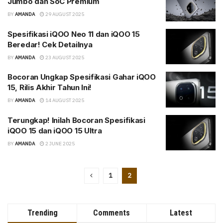
Jumbo dan SoC Premium
BY
AMANDA
29 AUGUST 2025
Spesifikasi iQOO Neo 11 dan iQOO 15
Beredar! Cek Detailnya
BY
AMANDA
23 AUGUST 2025
Bocoran Ungkap Spesifikasi Gahar iQOO
15, Rilis Akhir Tahun Ini!
BY
AMANDA
14 AUGUST 2025
Terungkap! Inilah Bocoran Spesifikasi
iQOO 15 dan iQOO 15 Ultra
BY
AMANDA
2 JUNE 2025
1
2
Trending
Comments
Latest