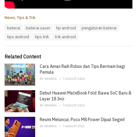
C
News
,
Tips & Trik
a
T
baterai
baterai saver
hp android
pengaturan baterai
t
a
e
tips android
tips trik
trik android
g
g
s
o
:
r
i
Related Content
e
Cara Aman Raih Robux dan Tips Bermain bagi
s
:
Pemula
BY
AMANDA
7 AUGUST 2026
Debut Huawei MateBook Fold: Bawa SoC Baru &
Layar 18 Inci
BY
AMANDA
7 AUGUST 2026
Resmi Meluncur, Poco M8 Power Dijual Segini!
BY
AMANDA
7 AUGUST 2026