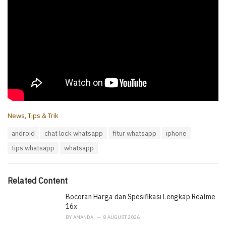
C
News
,
Tips & Trik
a
T
android
chat lock whatsapp
fitur whatsapp
iphone
t
a
e
tips whatsapp
whatsapp
g
g
s
o
:
r
i
Related Content
e
Bocoran Harga dan Spesifikasi Lengkap Realme
s
:
16x
BY
AMANDA
8 AUGUST 2026