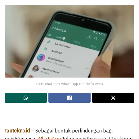
foto: chat lock whatsapp (spider's web)
tautekno.id
– Sebagai bentuk perlindungan bagi
penggunanya,
WhatsApp
telah menghadirkan fitur keren.