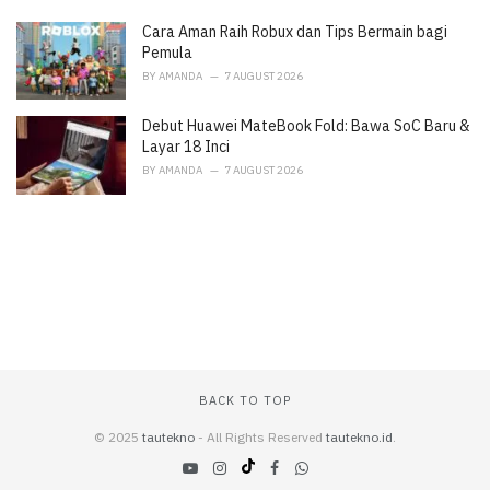
Cara Aman Raih Robux dan Tips Bermain bagi
Pemula
BY
AMANDA
7 AUGUST 2026
Debut Huawei MateBook Fold: Bawa SoC Baru &
Layar 18 Inci
BY
AMANDA
7 AUGUST 2026
BACK TO TOP
© 2025
tautekno
- All Rights Reserved
tautekno.id
.