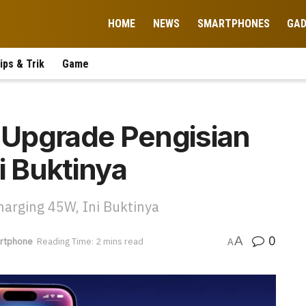
HOME
NEWS
SMARTPHONES
GA
ips & Trik
Game
Upgrade Pengisian
i Buktinya
rging 45W, Ini Buktinya
0
A
rtphone
Reading Time: 2 mins read
A