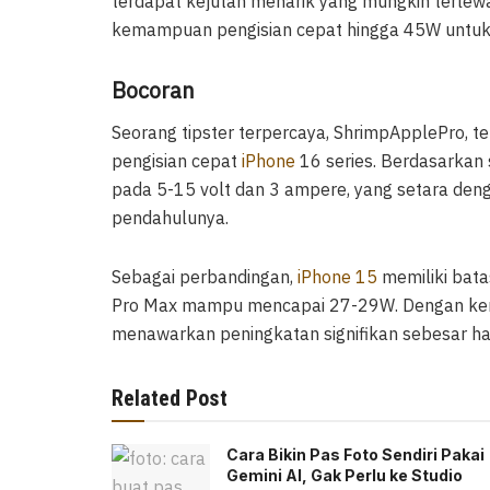
terdapat kejutan menarik yang mungkin terlew
kemampuan pengisian cepat hingga 45W untuk
Bocoran
Seorang tipster terpercaya, ShrimpApplePro,
pengisian cepat
iPhone
16 series. Berdasarkan se
pada 5-15 volt dan 3 ampere, yang setara deng
pendahulunya.
Sebagai perbandingan,
iPhone 15
memiliki bat
Pro Max mampu mencapai 27-29W. Dengan kema
menawarkan peningkatan signifikan sebesar h
Related Post
Cara Bikin Pas Foto Sendiri Pakai
Gemini AI, Gak Perlu ke Studio