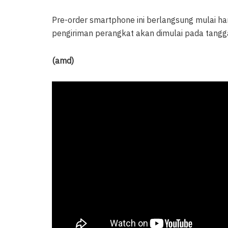
Pre-order smartphone ini berlangsung mulai har
pengiriman perangkat akan dimulai pada tangg
(amd)