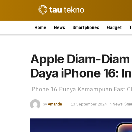
Home
News
Smartphones
Gadget
T
Apple Diam-Diam 
Daya iPhone 16: In
iPhone 16 Punya Kemampuan Fast Cha
by
Amanda
13 September 2024
in
News
,
Sma