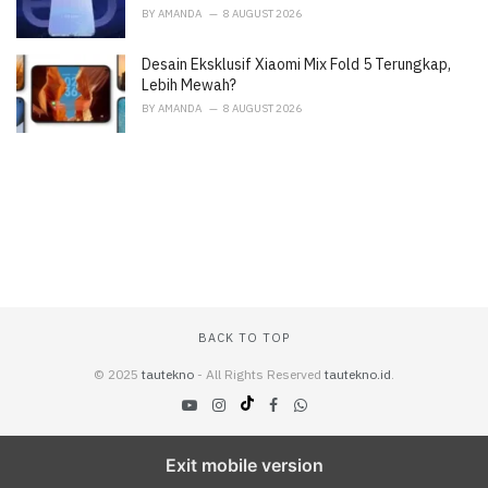
BY
AMANDA
8 AUGUST 2026
Desain Eksklusif Xiaomi Mix Fold 5 Terungkap,
Lebih Mewah?
BY
AMANDA
8 AUGUST 2026
BACK TO TOP
© 2025
tautekno
- All Rights Reserved
tautekno.id
.
Exit mobile version