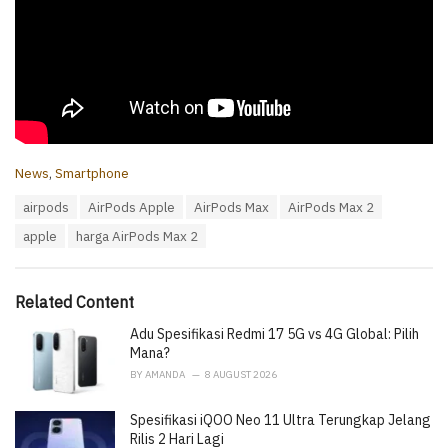
C
News
,
Smartphone
a
T
airpods
AirPods Apple
AirPods Max
AirPods Max 2
t
a
e
apple
harga AirPods Max 2
g
g
s
o
:
r
i
Related Content
e
Adu Spesifikasi Redmi 17 5G vs 4G Global: Pilih
s
:
Mana?
BY
AMANDA
8 AUGUST 2026
Spesifikasi iQOO Neo 11 Ultra Terungkap Jelang
Rilis 2 Hari Lagi