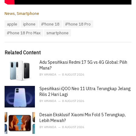
C
News
,
Smartphone
a
T
apple
iphone
iPhone 18
iPhone 18 Pro
t
a
e
iPhone 18 Pro Max
smartphone
g
g
s
o
:
r
i
Related Content
e
Adu Spesifikasi Redmi 17 5G vs 4G Global: Pilih
s
:
Mana?
BY
AMANDA
8 AUGUST 2026
Spesifikasi iQOO Neo 11 Ultra Terungkap Jelang
Rilis 2 Hari Lagi
BY
AMANDA
8 AUGUST 2026
Desain Eksklusif Xiaomi Mix Fold 5 Terungkap,
Lebih Mewah?
BY
AMANDA
8 AUGUST 2026