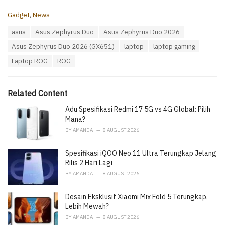
C
Gadget
,
News
a
T
asus
Asus Zephyrus Duo
Asus Zephyrus Duo 2026
t
a
e
Asus Zephyrus Duo 2026 (GX651)
laptop
laptop gaming
g
g
s
o
Laptop ROG
ROG
:
r
i
e
Related Content
s
:
Adu Spesifikasi Redmi 17 5G vs 4G Global: Pilih
Mana?
BY
AMANDA
8 AUGUST 2026
Spesifikasi iQOO Neo 11 Ultra Terungkap Jelang
Rilis 2 Hari Lagi
BY
AMANDA
8 AUGUST 2026
Desain Eksklusif Xiaomi Mix Fold 5 Terungkap,
Lebih Mewah?
BY
AMANDA
8 AUGUST 2026