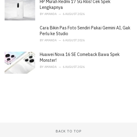
HP Murah Redmi 17 5G Rilis! Cek Spek
s
:
Lengkapnya
BY
AMANDA
6 AUGUST 2026
Cara Bikin Pas Foto Sendiri Pakai Gemini AI, Gak
Perlu ke Studio
BY
AMANDA
6 AUGUST 2026
Huawei Nova 16 SE Comeback Bawa Spek
Monster!
BY
AMANDA
6 AUGUST 2026
BACK TO TOP