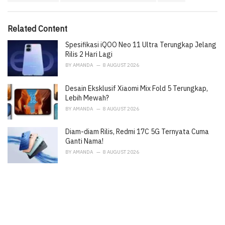
s
o
:
r
i
Related Content
e
Spesifikasi iQOO Neo 11 Ultra Terungkap Jelang
s
:
Rilis 2 Hari Lagi
BY
AMANDA
8 AUGUST 2026
Desain Eksklusif Xiaomi Mix Fold 5 Terungkap,
Lebih Mewah?
BY
AMANDA
8 AUGUST 2026
Diam-diam Rilis, Redmi 17C 5G Ternyata Cuma
Ganti Nama!
BY
AMANDA
8 AUGUST 2026