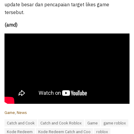
update besar dan pencapaian target likes game
tersebut.
(amd)
C
Game
,
News
a
T
Catch and Cook
Catch and Cook Roblox
Game
game roblox
t
a
e
Kode Redeem
Kode Redeem Catch and Coo
roblox
g
g