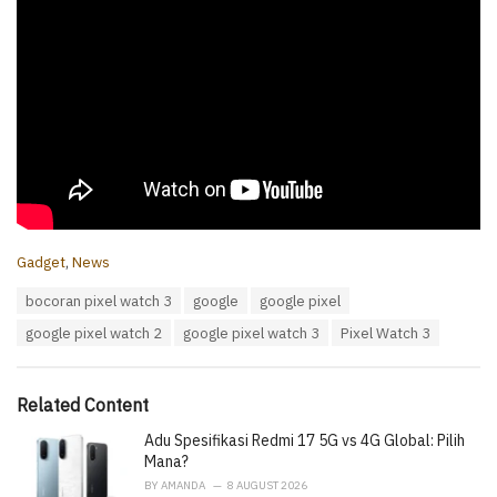
C
Gadget
,
News
a
T
bocoran pixel watch 3
google
google pixel
t
a
e
google pixel watch 2
google pixel watch 3
Pixel Watch 3
g
g
s
o
:
r
i
Related Content
e
Adu Spesifikasi Redmi 17 5G vs 4G Global: Pilih
s
:
Mana?
BY
AMANDA
8 AUGUST 2026