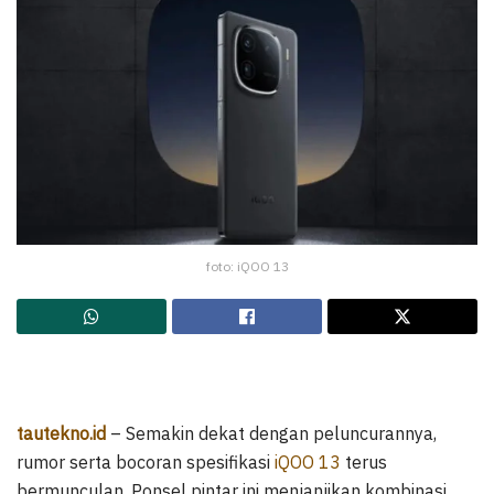
foto: iQOO 13
tautekno.id
– Semakin dekat dengan peluncurannya,
rumor serta bocoran spesifikasi
iQOO 13
terus
bermunculan. Ponsel pintar ini menjanjikan kombinasi