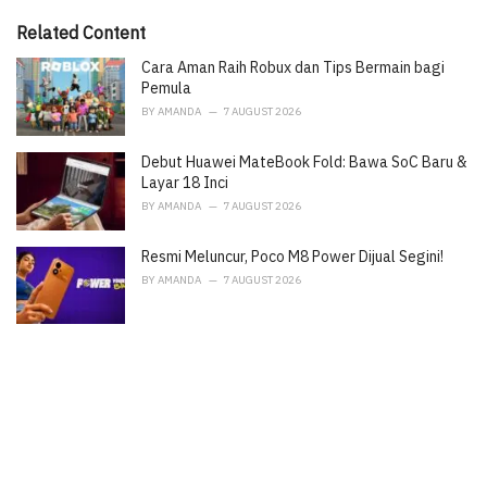
:
r
i
Related Content
e
Cara Aman Raih Robux dan Tips Bermain bagi
s
:
Pemula
BY
AMANDA
7 AUGUST 2026
Debut Huawei MateBook Fold: Bawa SoC Baru &
Layar 18 Inci
BY
AMANDA
7 AUGUST 2026
Resmi Meluncur, Poco M8 Power Dijual Segini!
BY
AMANDA
7 AUGUST 2026