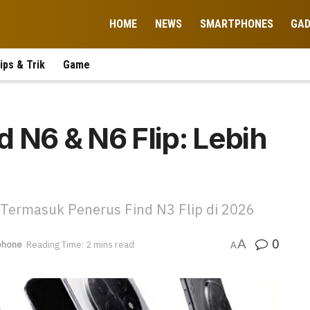
HOME
NEWS
SMARTPHONES
GA
ips & Trik
Game
 N6 & N6 Flip: Lebih
 Termasuk Penerus Find N3 Flip di 2026
0
A
phone
Reading Time: 2 mins read
A