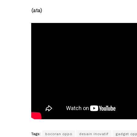
(ata)
Tags:
bocoran oppo
desain inovatif
gadget op