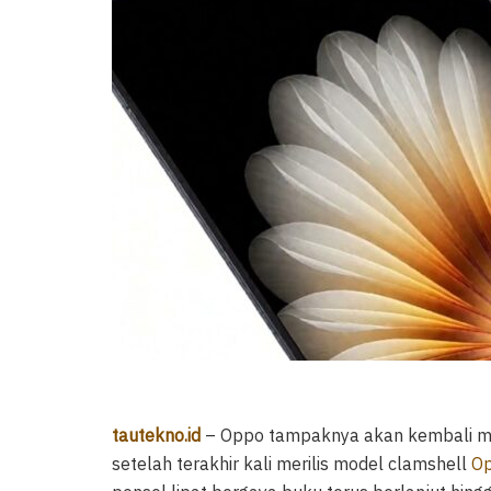
tautekno.id
– Oppo tampaknya akan kembali me
setelah terakhir kali merilis model clamshell
O