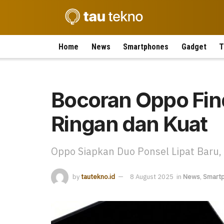
Home
News
Smartphones
Gadget
T
Bocoran Oppo Find
Ringan dan Kuat
Oppo Siapkan Duo Ponsel Lipat Baru,
by
tautekno.id
8 August 2025
in
News
,
Smart