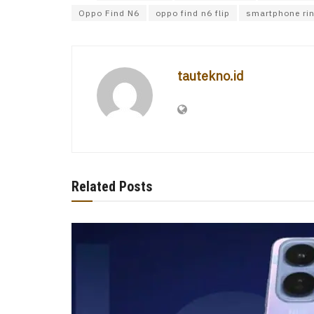
Oppo Find N6
oppo find n6 flip
smartphone ri
tautekno.id
Related Posts