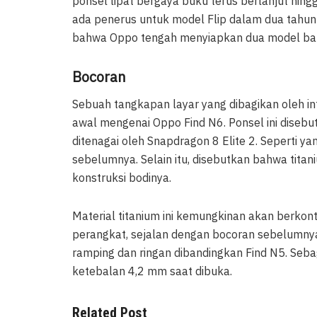
ponsel lipat bergaya buku terus berlanjut hing
ada penerus untuk model Flip dalam dua tahun
bahwa Oppo tengah menyiapkan dua model baru:
Bocoran
Sebuah tangkapan layar yang dibagikan oleh 
awal mengenai Oppo Find N6. Ponsel ini disebut
ditenagai oleh Snapdragon 8 Elite 2. Seperti y
sebelumnya. Selain itu, disebutkan bahwa tita
konstruksi bodinya.
Material titanium ini kemungkinan akan berkon
perangkat, sejalan dengan bocoran sebelumny
ramping dan ringan dibandingkan Find N5. Seba
ketebalan 4,2 mm saat dibuka.
Related Post