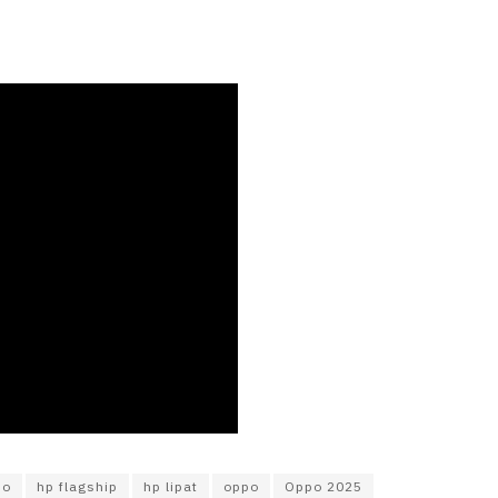
po
hp flagship
hp lipat
oppo
Oppo 2025